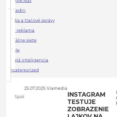
Google Ads
LinkedIn
Média a tlačové správy
PPC reklama
Sociálne siete
Spiele
Umelá inteligencia
Uncategorized
25.07.2025
|
Viamedia
INSTAGRAM
Späť
TESTUJE
ZOBRAZENIE
LAJKOV NA