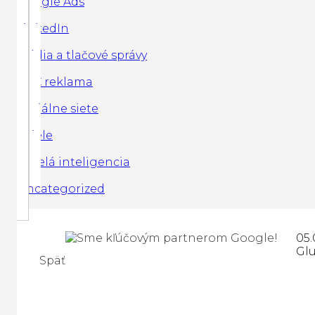
Google Ads
LinkedIn
Média a tlačové správy
PPC reklama
Sociálne siete
Spiele
Umelá inteligencia
Uncategorized
05.
Gl
Späť