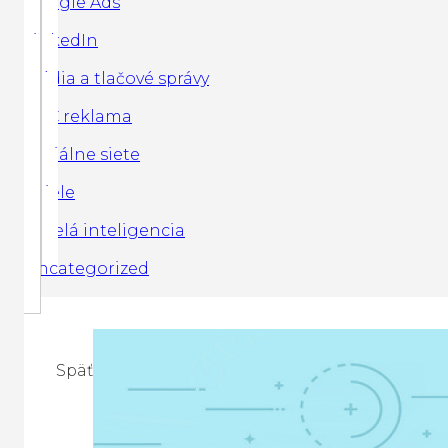
Google Ads
LinkedIn
Média a tlačové správy
PPC reklama
Sociálne siete
Spiele
Umelá inteligencia
Uncategorized
Späť