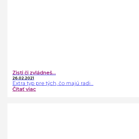
Zisti či zvládneš...
26.02.2021
Extra typ pre tých, čo majú radi...
Čítať viac