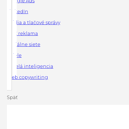
Google Ads
LinkedIn
Média a tlačové správy
PPC reklama
Sociálne siete
Spiele
Umelá inteligencia
Web copywriting
Späť