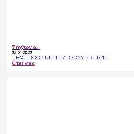
7 mýtov o...
25.01.2022
1. FACEBOOK NIE JE VHODNÝ PRE B2B...
Čítať viac